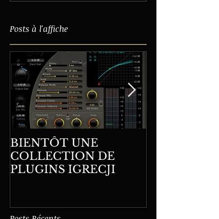
Posts à l'affiche
BIENTÔT UNE
LA DERNIÈ
COLLECTION DE
FORMATION WHITI
PLUGINS IGRECJI
ORLÉANS
Posts Récents